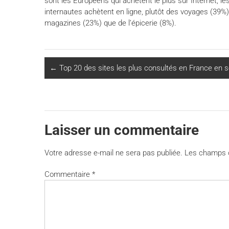
sont les Européens qui achètent le plus sur Internet, le
internautes achètent en ligne, plutôt des voyages (39%
magazines (23%) que de l’épicerie (8%).
←
Top 20 des sites les plus consultés en France en
Laisser un commentaire
Votre adresse e-mail ne sera pas publiée.
Les champs o
Commentaire
*