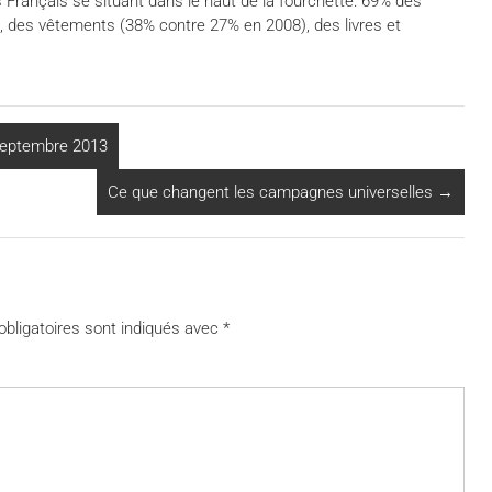
s Français se situant dans le haut de la fourchette: 69% des
), des vêtements (38% contre 27% en 2008), des livres et
 septembre 2013
Ce que changent les campagnes universelles
→
bligatoires sont indiqués avec
*