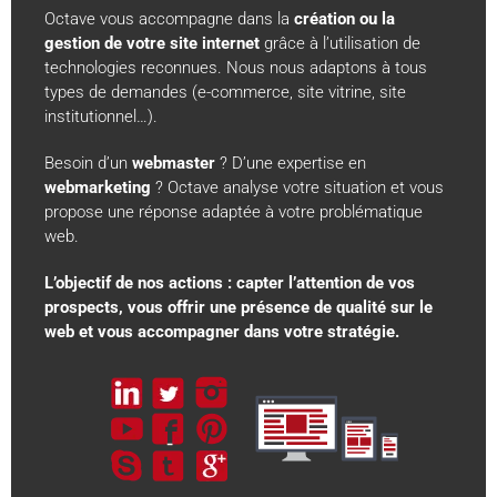
Octave vous accompagne dans la
création ou la
gestion de votre site internet
grâce à l’utilisation de
technologies reconnues. Nous nous adaptons à tous
types de demandes (e-commerce, site vitrine, site
institutionnel…).
Création & Gestion de site web
Référencement naturel
Besoin d’un
webmaster
? D’une expertise en
Référencement payant
webmarketing
? Octave analyse votre situation et vous
Réseaux Sociaux
propose une réponse adaptée à votre problématique
Newsletter / Emailing
web.
Audit Web
Vidéos filmées
L’objectif de nos actions : capter l’attention de vos
Vidéos animées
prospects, vous offrir une présence de qualité sur le
web et vous accompagner dans votre stratégie.