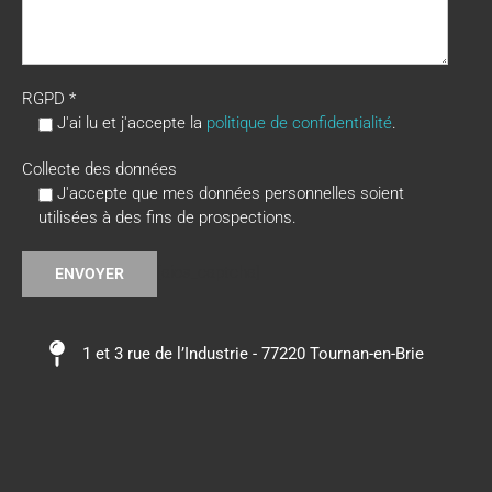
RGPD *
J'ai lu et j'accepte la
politique de confidentialité
.
Collecte des données
J'accepte que mes données personnelles soient
utilisées à des fins de prospections.
[aios_captcha]
A
1 et 3 rue de l’Industrie - 77220 Tournan-en-Brie
l
t
e
r
n
a