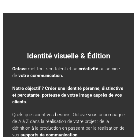
Identité visuelle & Édition
Octave
met tout son talent et sa
créativité
au service
de
votre communication.
Création, évolution et refonte d’identité visuelle
Notre objectif ? Créer une identité pérenne, distinctive
Création / Evolution de logo
et percutante, porteuse de votre image auprès de vos
Plaquettes, flyers, cartes de visite, affiches…
clients.
Objets et vêtements publicitaires
Quels que soient vos besoins, Octave vous accompagne
Pilotage et édition de journaux et magazines (interne
de A à Z dans la réalisation de votre projet : de la
et externe)
définition à la production en passant par la réalisation de
Création et insertion d’encarts publicitaires
vos
supports de communication
.
Signalétique