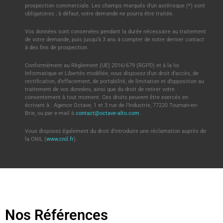
prospection commerciale. Les champs marqués d’un astérisque (*) sont
obligatoires ; à défaut, votre demande ne pourra être traitée.
Vos données sont conservées pendant la durée nécessaire au traitement
de votre demande, puis jusqu’à 3 ans à compter de notre dernier contact
à des fins de prospection.
Conformément au Règlement (UE) 2016/679 (RGPD) et à la loi
Informatique et Libertés modifiée, vous disposez d’un droit d’accès, de
rectification, d’effacement, de portabilité, de limitation et d’opposition au
traitement de vos données, ainsi que du droit de retirer votre
consentement à tout moment. Ces droits peuvent être exercés en
écrivant à : Agence Octave, 1 et 3 rue de l’Industrie, 77220 Tournan-en-
Brie, ou par e-mail à
contact@octave-alto.com
.
Vous disposez également du droit d’introduire une réclamation auprès de
la CNIL (
www.cnil.fr
).
Nos Références