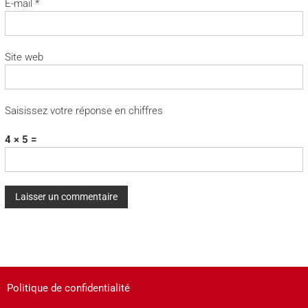
E-mail
*
Site web
Saisissez votre réponse en chiffres
4 × 5 =
A
l
t
e
Politique de confidentialité
r
n