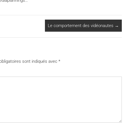
mediaplannings…
Le comportement des vidéonautes
→
bligatoires sont indiqués avec
*