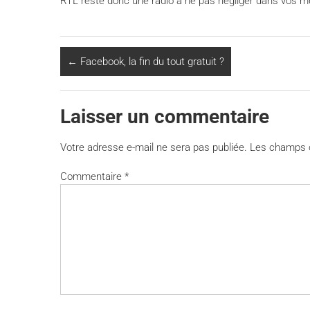
RTL reste donc une radio à ne pas négliger dans vos 
←
Facebook, la fin du tout gratuit ?
Laisser un commentaire
Votre adresse e-mail ne sera pas publiée.
Les champs o
Commentaire
*