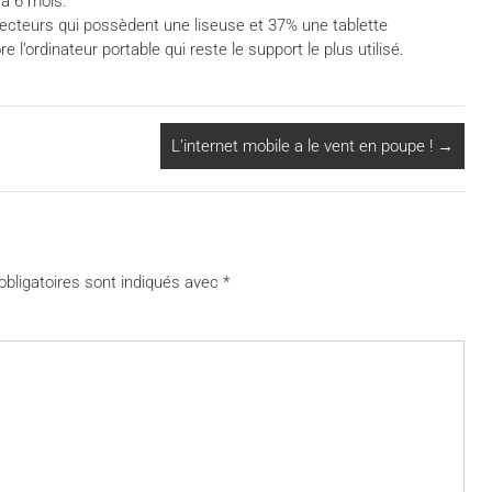
 a 6 mois.
lecteurs qui possèdent une liseuse et 37% une tablette
l’ordinateur portable qui reste le support le plus utilisé.
L’internet mobile a le vent en poupe !
→
bligatoires sont indiqués avec
*