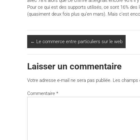
avec 78% alors que ce chiffre atteignait encore 90% il y
Pour ce qui est des supports utilisés, ce sont 16% des 
(quasiment deux fois plus qu’en mars). Mais c’est encore 
←
Le commerce entre particuliers sur le web
Laisser un commentaire
Votre adresse e-mail ne sera pas publiée.
Les champs o
Commentaire
*