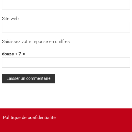
Site web
Saisissez votre réponse en chiffres
douze + 7 =
A
l
t
e
Politique de confidentialité
r
n
a