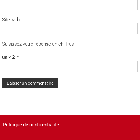
Site web
Saisissez votre réponse en chiffres
un × 2 =
A
l
t
e
Politique de confidentialité
r
n
a