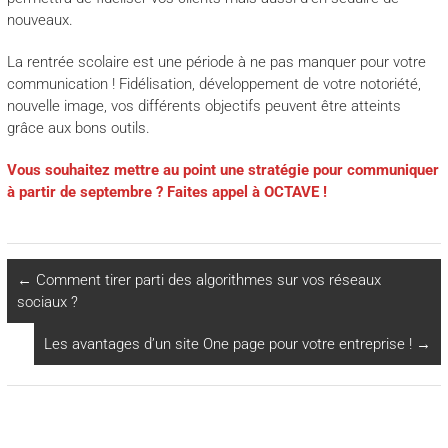
nouveaux.
La rentrée scolaire est une période à ne pas manquer pour votre
communication ! Fidélisation, développement de votre notoriété,
nouvelle image, vos différents objectifs peuvent être atteints
grâce aux bons outils.
Vous souhaitez mettre au point une stratégie pour communiquer
à partir de septembre ? Faites appel à OCTAVE !
←
Comment tirer parti des algorithmes sur vos réseaux
sociaux ?
Les avantages d’un site One page pour votre entreprise !
→