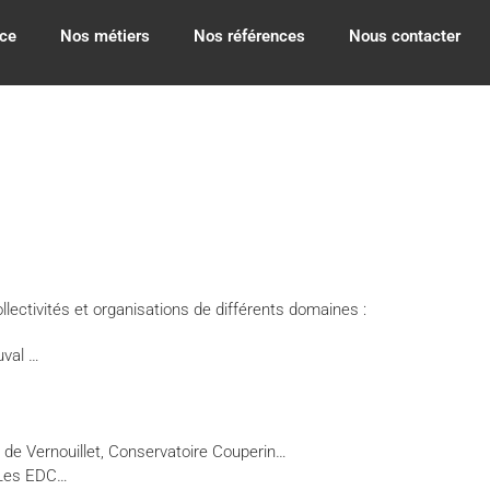
ce
Nos métiers
Nos références
Nous contacter
ectivités et organisations de différents domaines :
uval …
 de Vernouillet, Conservatoire Couperin…
 Les EDC…