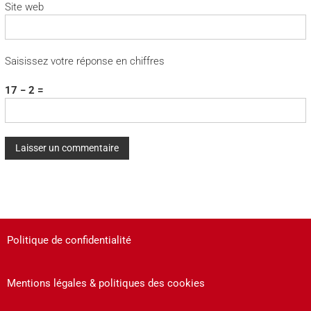
Site web
Saisissez votre réponse en chiffres
17 − 2 =
A
l
t
e
Politique de confidentialité
r
n
a
Mentions légales & politiques des cookies
t
i