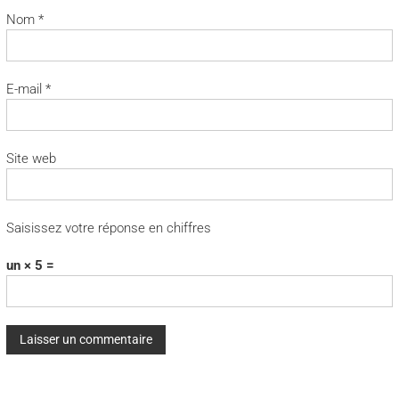
Nom
*
E-mail
*
Site web
Saisissez votre réponse en chiffres
un × 5 =
A