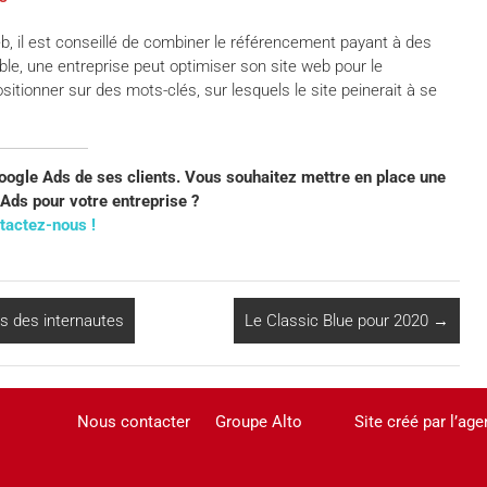
, il est conseillé de combiner le référencement payant à des
sible, une entreprise peut optimiser son site web pour le
sitionner sur des mots-clés, sur lesquels le site peinerait à se
gle Ads de ses clients. Vous souhaitez mettre en place une
ds pour votre entreprise ?
tactez-nous !
 des internautes
Le Classic Blue pour 2020
→
Nous contacter
Groupe Alto
Site créé par l’