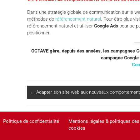
Dans une stratégie globale de communication sur le web
méthodes de
référencement naturel
. Pour être plus vi
référencement naturel et utiliser
Google Ads
pour se po
positionner.
OCTAVE gère, depuis des années, les campagnes Goo
campagne Google A
Con
←
Adapter son site web aux nouveaux comportements
Politique de confidentialité
Mentions légales & politiques des
cookies