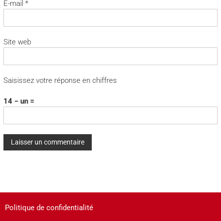
E-mail
*
Site web
Saisissez votre réponse en chiffres
14 − un =
A
l
t
e
Politique de confidentialité
r
n