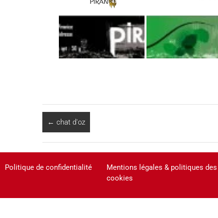
←
chat d'oz
Politique de confidentialité
Mentions légales & politiques des
cookies