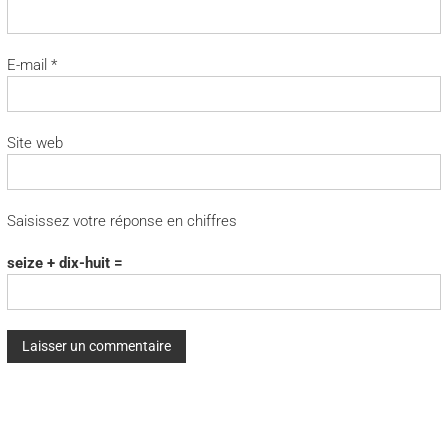
E-mail
*
Site web
Saisissez votre réponse en chiffres
seize + dix-huit =
A
l
t